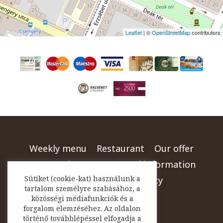
Leaflet
| ©
OpenStreetMap
contributors
Weekly menu
Restaurant
Our offer
Menu
Pictures
General information
Sütiket (cookie-kat) használunk a
Kontakt
Privacy policy
tartalom személyre szabásához, a
közösségi médiafunkciók és a
forgalom elemzéséhez. Az oldalon
történő továbblépéssel elfogadja a