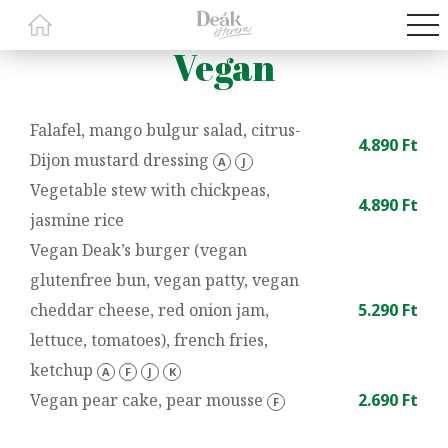
Vegan
Falafel, mango bulgur salad, citrus-
4.890 Ft
Dijon mustard dressing
A
J
Vegetable stew with chickpeas,
4.890 Ft
jasmine rice
Vegan Deak’s burger (vegan
glutenfree bun, vegan patty, vegan
cheddar cheese, red onion jam,
5.290 Ft
lettuce, tomatoes), french fries,
ketchup
A
F
J
K
Vegan pear cake, pear mousse
2.690 Ft
F